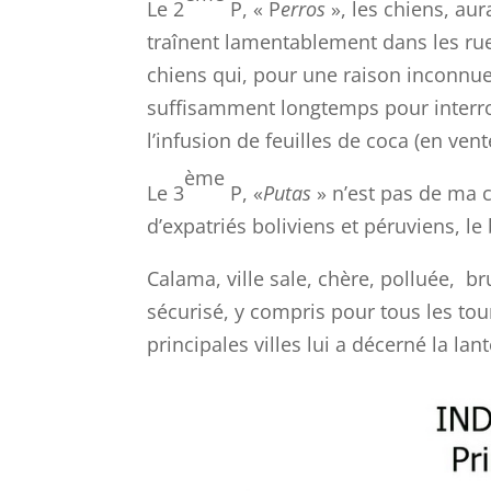
Le 2
P, « P
erros
», les chiens, aur
traînent lamentablement dans les rues
chiens qui, pour une raison inconnue,
suffisamment longtemps pour interro
l’infusion de feuilles de coca (en ven
ème
Le 3
P, «
Putas
» n’est pas de ma c
d’expatriés boliviens et péruviens, le 
Calama, ville sale, chère, polluée, b
sécurisé, y compris pour tous les tou
principales villes lui a décerné la lan