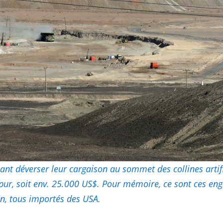
llant déverser leur cargaison au sommet des collines arti
pur, soit env. 25.000 US$. Pour mémoire, ce sont ces engi
n, tous importés des USA.